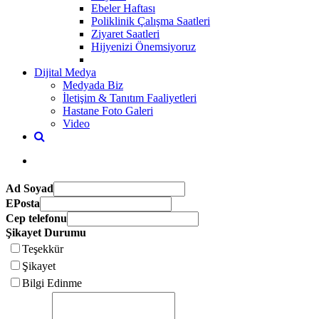
Ebeler Haftası
Poliklinik Çalışma Saatleri
Ziyaret Saatleri
Hijyenizi Önemsiyoruz
Dijital Medya
Medyada Biz
İletişim & Tanıtım Faaliyetleri
Hastane Foto Galeri
Video
Ad Soyad
EPosta
Cep telefonu
Şikayet Durumu
Teşekkür
Şikayet
Bilgi Edinme