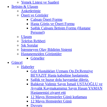
Yemek Listesi ve Saatleri
İletişim & Ulaşım
Anketlerimiz
Öneri ve Görüşler
Çalışan Öneri Formu
Hasta Görüş ve Öneri Formu
Sağlık Çalışanı İletişim Formu (Hastane
Personel)
Ulaşım
Telefon Rehberi
Sık Sorular
İstenmeyen Olay Bildirim Sistemi
Hastanemziden Görüntüler
Görseller
Güncel
Haberler
Göz Hastalıkları Uzmanı Op.Dr.Remziye
BEYAZIT Hasta kabulüne başlamıştır.
Sağlık ve huzur dolu bayramlar dileriz.
Balıkesir Valimiz Sayın İsmail USTAOĞLU ve
Ayvalık Kaymakamımız Sayın Hasan YAMAN
Hastanemizi ziyaret etti
12 Mayıs Hemşireler Günü kutlaması
12 Mayıs Hemşireler Günü
Duyuru