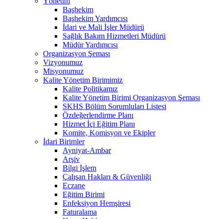
Yönetim
Başhekim
Başhekim Yardımcısı
İdari ve Mali İşler Müdürü
Sağlık Bakım Hizmetleri Müdürü
Müdür Yardımcısı
Organizasyon Şeması
Vizyonumuz
Misyonumuz
Kalite Yönetim Birimimiz
Kalite Politikamız
Kalite Yönetim Birimi Organizasyon Şeması
SKHS Bölüm Sorumluları Listesi
Özdeğerlendirme Planı
Hizmet İçi Eğitim Planı
Komite, Komisyon ve Ekipler
İdari Birimler
Ayniyat-Ambar
Arşiv
Bilgi İşlem
Çalışan Hakları & Güvenliği
Eczane
Eğitim Birimi
Enfeksiyon Hemşiresi
Faturalama