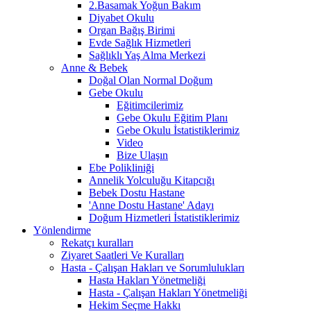
2.Basamak Yoğun Bakım
Diyabet Okulu
Organ Bağış Birimi
Evde Sağlık Hizmetleri
Sağlıklı Yaş Alma Merkezi
Anne & Bebek
Doğal Olan Normal Doğum
Gebe Okulu
Eğitimcilerimiz
Gebe Okulu Eğitim Planı
Gebe Okulu İstatistiklerimiz
Video
Bize Ulaşın
Ebe Polikliniği
Annelik Yolculuğu Kitapcığı
Bebek Dostu Hastane
'Anne Dostu Hastane' Adayı
Doğum Hizmetleri İstatistiklerimiz
Yönlendirme
Rekatçı kuralları
Ziyaret Saatleri Ve Kuralları
Hasta - Çalışan Hakları ve Sorumlulukları
Hasta Hakları Yönetmeliği
Hasta - Çalışan Hakları Yönetmeliği
Hekim Seçme Hakkı