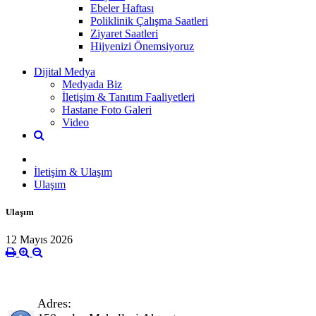
Ebeler Haftası
Poliklinik Çalışma Saatleri
Ziyaret Saatleri
Hijyenizi Önemsiyoruz
Dijital Medya
Medyada Biz
İletişim & Tanıtım Faaliyetleri
Hastane Foto Galeri
Video
İletişim & Ulaşım
Ulaşım
Ulaşım
12 Mayıs 2026
A
dres: