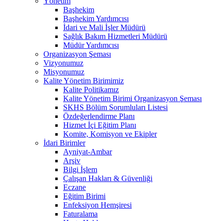
Yönetim
Başhekim
Başhekim Yardımcısı
İdari ve Mali İşler Müdürü
Sağlık Bakım Hizmetleri Müdürü
Müdür Yardımcısı
Organizasyon Şeması
Vizyonumuz
Misyonumuz
Kalite Yönetim Birimimiz
Kalite Politikamız
Kalite Yönetim Birimi Organizasyon Şeması
SKHS Bölüm Sorumluları Listesi
Özdeğerlendirme Planı
Hizmet İçi Eğitim Planı
Komite, Komisyon ve Ekipler
İdari Birimler
Ayniyat-Ambar
Arşiv
Bilgi İşlem
Çalışan Hakları & Güvenliği
Eczane
Eğitim Birimi
Enfeksiyon Hemşiresi
Faturalama