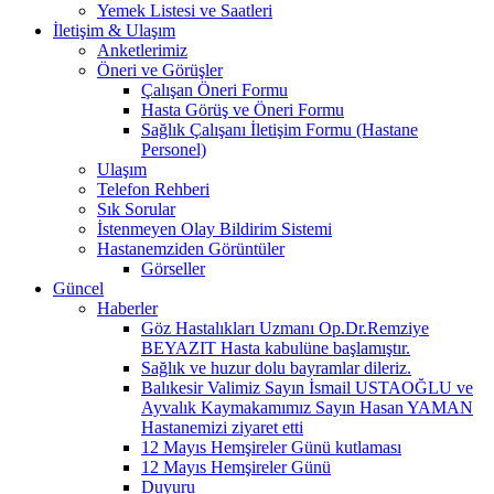
Yemek Listesi ve Saatleri
İletişim & Ulaşım
Anketlerimiz
Öneri ve Görüşler
Çalışan Öneri Formu
Hasta Görüş ve Öneri Formu
Sağlık Çalışanı İletişim Formu (Hastane
Personel)
Ulaşım
Telefon Rehberi
Sık Sorular
İstenmeyen Olay Bildirim Sistemi
Hastanemziden Görüntüler
Görseller
Güncel
Haberler
Göz Hastalıkları Uzmanı Op.Dr.Remziye
BEYAZIT Hasta kabulüne başlamıştır.
Sağlık ve huzur dolu bayramlar dileriz.
Balıkesir Valimiz Sayın İsmail USTAOĞLU ve
Ayvalık Kaymakamımız Sayın Hasan YAMAN
Hastanemizi ziyaret etti
12 Mayıs Hemşireler Günü kutlaması
12 Mayıs Hemşireler Günü
Duyuru