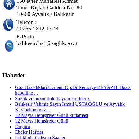
150 evler Mahallesi Ahmet
Taner Kışlalı Caddesi No :80
10400 Ayvalık / Balıkesir
Telefon :
( 0266 ) 312 17 44
E-Posta
balikesirdhs1@saglik.gov.tr
Haberler
Göz Hastalıkları Uzmanı Op.Dr.Remziye BEYAZIT Hasta
kabulüne ...
Sağlık ve huzur dolu bayramlar dileriz.
Balıkesir Valimiz Sayın İsmail USTAOĞLU ve Ayvalık
Kaymakamımız ...
12 Mayıs Hemşireler Günü kutlaması
12 Mayıs Hemşireler Günü
Duyuru
Ebeler Haftası
Poliklinik Çalışma Saatleri