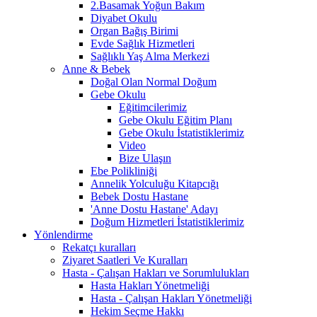
2.Basamak Yoğun Bakım
Diyabet Okulu
Organ Bağış Birimi
Evde Sağlık Hizmetleri
Sağlıklı Yaş Alma Merkezi
Anne & Bebek
Doğal Olan Normal Doğum
Gebe Okulu
Eğitimcilerimiz
Gebe Okulu Eğitim Planı
Gebe Okulu İstatistiklerimiz
Video
Bize Ulaşın
Ebe Polikliniği
Annelik Yolculuğu Kitapcığı
Bebek Dostu Hastane
'Anne Dostu Hastane' Adayı
Doğum Hizmetleri İstatistiklerimiz
Yönlendirme
Rekatçı kuralları
Ziyaret Saatleri Ve Kuralları
Hasta - Çalışan Hakları ve Sorumlulukları
Hasta Hakları Yönetmeliği
Hasta - Çalışan Hakları Yönetmeliği
Hekim Seçme Hakkı