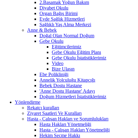
2.Basamak Yoğun Bakım
Diyabet Okulu
Organ Bağış Birimi
Evde Sağlık Hizmetleri
Sağlıklı Yaş Alma Merkezi
Anne & Bebek
Doğal Olan Normal Doğum
Gebe Okulu
Eğitimcilerimiz
Gebe Okulu Eğitim Planı
Gebe Okulu İstatistiklerimiz
Video
Bize Ulaşın
Ebe Polikliniği
Annelik Yolculuğu Kitapcığı
Bebek Dostu Hastane
'Anne Dostu Hastane' Adayı
Doğum Hizmetleri İstatistiklerimiz
Yönlendirme
Rekatçı kuralları
Ziyaret Saatleri Ve Kuralları
Hasta - Çalışan Hakları ve Sorumlulukları
Hasta Hakları Yönetmeliği
Hasta - Çalışan Hakları Yönetmeliği
Hekim Seçme Hakkı