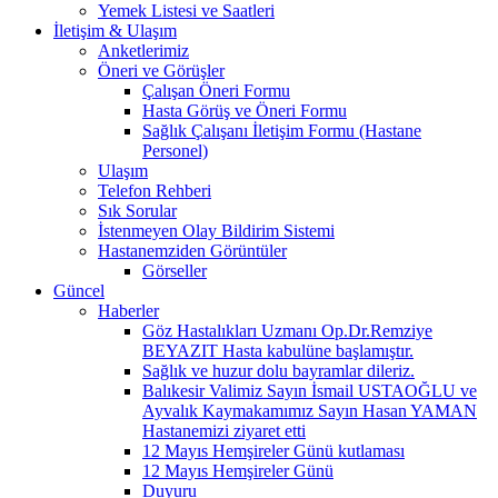
Yemek Listesi ve Saatleri
İletişim & Ulaşım
Anketlerimiz
Öneri ve Görüşler
Çalışan Öneri Formu
Hasta Görüş ve Öneri Formu
Sağlık Çalışanı İletişim Formu (Hastane
Personel)
Ulaşım
Telefon Rehberi
Sık Sorular
İstenmeyen Olay Bildirim Sistemi
Hastanemziden Görüntüler
Görseller
Güncel
Haberler
Göz Hastalıkları Uzmanı Op.Dr.Remziye
BEYAZIT Hasta kabulüne başlamıştır.
Sağlık ve huzur dolu bayramlar dileriz.
Balıkesir Valimiz Sayın İsmail USTAOĞLU ve
Ayvalık Kaymakamımız Sayın Hasan YAMAN
Hastanemizi ziyaret etti
12 Mayıs Hemşireler Günü kutlaması
12 Mayıs Hemşireler Günü
Duyuru