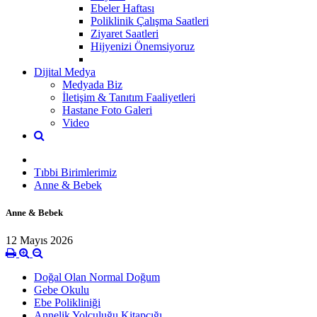
Ebeler Haftası
Poliklinik Çalışma Saatleri
Ziyaret Saatleri
Hijyenizi Önemsiyoruz
Dijital Medya
Medyada Biz
İletişim & Tanıtım Faaliyetleri
Hastane Foto Galeri
Video
Tıbbi Birimlerimiz
Anne & Bebek
Anne & Bebek
12 Mayıs 2026
Doğal Olan Normal Doğum
Gebe Okulu
Ebe Polikliniği
Annelik Yolculuğu Kitapcığı