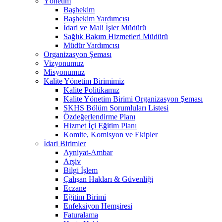
Yönetim
Başhekim
Başhekim Yardımcısı
İdari ve Mali İşler Müdürü
Sağlık Bakım Hizmetleri Müdürü
Müdür Yardımcısı
Organizasyon Şeması
Vizyonumuz
Misyonumuz
Kalite Yönetim Birimimiz
Kalite Politikamız
Kalite Yönetim Birimi Organizasyon Şeması
SKHS Bölüm Sorumluları Listesi
Özdeğerlendirme Planı
Hizmet İçi Eğitim Planı
Komite, Komisyon ve Ekipler
İdari Birimler
Ayniyat-Ambar
Arşiv
Bilgi İşlem
Çalışan Hakları & Güvenliği
Eczane
Eğitim Birimi
Enfeksiyon Hemşiresi
Faturalama