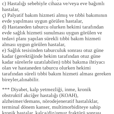
c) Hastalığı sebebiyle cihaza ve/veya eve bağımlı
hastalar,
ç) Palyatif bakım hizmeti almış ve tıbbi bakımının
evde yapılması uygun görülen hastalar,
d) Hastaneden taburcu olurken hekimi tarafından
evde sağlık hizmeti sunulması uygun görülen ve
tedavi planı yapılan sürekli tıbbi bakım hizmeti
alması uygun görülen hastalar,
e) Sağlık tesisinden taburculuk sonrası otuz güne
kadar (gerektiğinde hekim tarafından otuz güne
kadar sürelerle uzatılabilen) tıbbi bakıma ihtiyacı
olan ve hastaneden taburcu olurken hekimi
tarafından süreli tıbbi bakım hizmeti alması gereken
bireyler,alınabilir.
*** Diyabet, kalp yetmezliği, inme, kronik
obstruktif akciğer hastalığı (KOAH),
alzheimer/demans, nörodejeneratif hastalıklar,
terminal dönem kanser, multimorbiditeye sahip
kronik hastalar, kalça/diz/omuz fraktürü sonrası