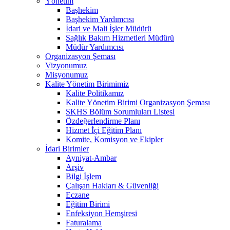
Yönetim
Başhekim
Başhekim Yardımcısı
İdari ve Mali İşler Müdürü
Sağlık Bakım Hizmetleri Müdürü
Müdür Yardımcısı
Organizasyon Şeması
Vizyonumuz
Misyonumuz
Kalite Yönetim Birimimiz
Kalite Politikamız
Kalite Yönetim Birimi Organizasyon Şeması
SKHS Bölüm Sorumluları Listesi
Özdeğerlendirme Planı
Hizmet İçi Eğitim Planı
Komite, Komisyon ve Ekipler
İdari Birimler
Ayniyat-Ambar
Arşiv
Bilgi İşlem
Çalışan Hakları & Güvenliği
Eczane
Eğitim Birimi
Enfeksiyon Hemşiresi
Faturalama