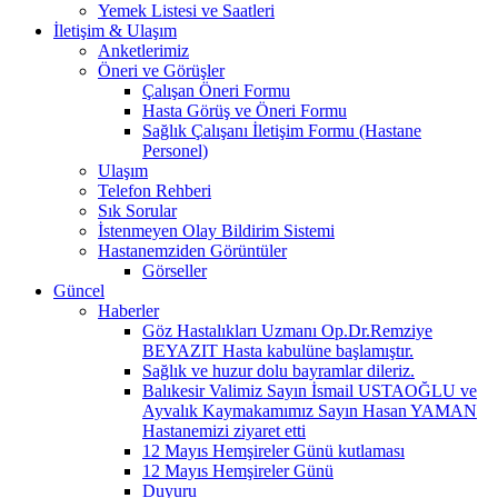
Yemek Listesi ve Saatleri
İletişim & Ulaşım
Anketlerimiz
Öneri ve Görüşler
Çalışan Öneri Formu
Hasta Görüş ve Öneri Formu
Sağlık Çalışanı İletişim Formu (Hastane
Personel)
Ulaşım
Telefon Rehberi
Sık Sorular
İstenmeyen Olay Bildirim Sistemi
Hastanemziden Görüntüler
Görseller
Güncel
Haberler
Göz Hastalıkları Uzmanı Op.Dr.Remziye
BEYAZIT Hasta kabulüne başlamıştır.
Sağlık ve huzur dolu bayramlar dileriz.
Balıkesir Valimiz Sayın İsmail USTAOĞLU ve
Ayvalık Kaymakamımız Sayın Hasan YAMAN
Hastanemizi ziyaret etti
12 Mayıs Hemşireler Günü kutlaması
12 Mayıs Hemşireler Günü
Duyuru