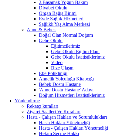
2.Basamak Yoğun Bakım
Diyabet Okulu
Organ Bağış Birimi
Evde Sağlık Hizmetleri
Sağlıklı Yaş Alma Merkezi
Anne & Bebek
Doğal Olan Normal Doğum
Gebe Okulu
Eğitimcilerimiz
Gebe Okulu Eğitim Planı
Gebe Okulu İstatistiklerimiz
Video
Bize Ulaşın
Ebe Polikliniği
Annelik Yolculuğu Kitapcığı
Bebek Dostu Hastane
'Anne Dostu Hastane' Adayı
Doğum Hizmetleri İstatistiklerimiz
Yönlendirme
Rekatçı kuralları
Ziyaret Saatleri Ve Kuralları
Hasta - Çalışan Hakları ve Sorumlulukları
Hasta Hakları Yönetmeliği
Hasta - Çalışan Hakları Yönetmeliği
Hekim Seçme Hakkı