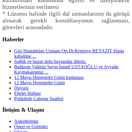
kullanılması konusunda eğitim ve danışmanlık
hizmetlerinin verilmesi
* Lüzumu halinde ilgili dal uzmanlarının da görüşü
alınarak gerekli konsültasyonun sağlanması,
görevleri arasındadır.
Haberler
Göz Hastalıkları Uzmanı Op.Dr.Remziye BEYAZIT Hasta
kabulüne ...
Sağlık ve huzur dolu bayramlar dileriz.
Balıkesir Valimiz Sayın İsmail USTAOĞLU ve Ayvalık
Kaymakamımız ...
12 Mayıs Hemşireler Günü kutlaması
12 Mayıs Hemşireler Günü
Duyuru
Ebeler Haftası
Poliklinik Çalışma Saatleri
İletişim & Ulaşım
Anketlerimiz
Öneri ve Görüşler
Ulaşım