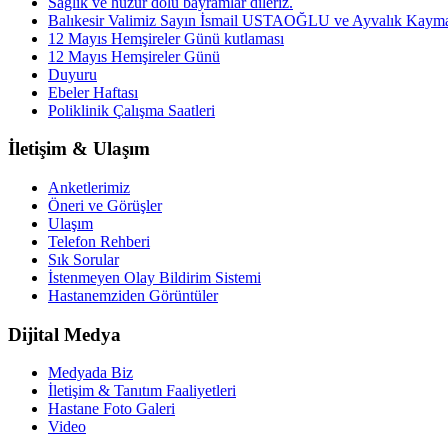
Sağlık ve huzur dolu bayramlar dileriz.
Balıkesir Valimiz Sayın İsmail USTAOĞLU ve Ayvalık Kayma
12 Mayıs Hemşireler Günü kutlaması
12 Mayıs Hemşireler Günü
Duyuru
Ebeler Haftası
Poliklinik Çalışma Saatleri
İletişim & Ulaşım
Anketlerimiz
Öneri ve Görüşler
Ulaşım
Telefon Rehberi
Sık Sorular
İstenmeyen Olay Bildirim Sistemi
Hastanemziden Görüntüler
Dijital Medya
Medyada Biz
İletişim & Tanıtım Faaliyetleri
Hastane Foto Galeri
Video