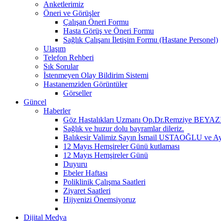
Anketlerimiz
Öneri ve Görüşler
Çalışan Öneri Formu
Hasta Görüş ve Öneri Formu
Sağlık Çalışanı İletişim Formu (Hastane Personel)
Ulaşım
Telefon Rehberi
Sık Sorular
İstenmeyen Olay Bildirim Sistemi
Hastanemziden Görüntüler
Görseller
Güncel
Haberler
Göz Hastalıkları Uzmanı Op.Dr.Remziye BEYAZIT
Sağlık ve huzur dolu bayramlar dileriz.
Balıkesir Valimiz Sayın İsmail USTAOĞLU ve A
12 Mayıs Hemşireler Günü kutlaması
12 Mayıs Hemşireler Günü
Duyuru
Ebeler Haftası
Poliklinik Çalışma Saatleri
Ziyaret Saatleri
Hijyenizi Önemsiyoruz
Dijital Medya