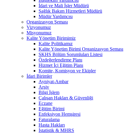
Başhekim Yardımcısı
İdari ve Mali İşler Müdürü
Sağlık Bakım Hizmetleri Müdürü
Müdür Yardımcısı
Organizasyon Şeması
Vizyonumuz
Misyonumuz
Kalite Yönetim Birimimiz
Kalite Politikamız
Kalite Yönetim Birimi Organizasyon Şeması
SKHS Bölüm Sorumluları Listesi
Özdeğerlendirme Planı
Hizmet İçi Eğitim Planı
Komite, Komisyon ve Ekipler
İdari Birimler
Ayniyat-Ambar
Arşiv
Bilgi İşlem
Çalışan Hakları & Güvenliği
Eczane
Eğitim Birimi
Enfeksiyon Hemşiresi
Faturalama
Hasta Hakları
İstatistik & MHRS