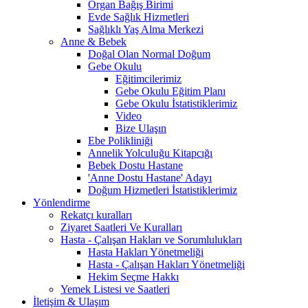
Organ Bağış Birimi
Evde Sağlık Hizmetleri
Sağlıklı Yaş Alma Merkezi
Anne & Bebek
Doğal Olan Normal Doğum
Gebe Okulu
Eğitimcilerimiz
Gebe Okulu Eğitim Planı
Gebe Okulu İstatistiklerimiz
Video
Bize Ulaşın
Ebe Polikliniği
Annelik Yolculuğu Kitapcığı
Bebek Dostu Hastane
'Anne Dostu Hastane' Adayı
Doğum Hizmetleri İstatistiklerimiz
Yönlendirme
Rekatçı kuralları
Ziyaret Saatleri Ve Kuralları
Hasta - Çalışan Hakları ve Sorumlulukları
Hasta Hakları Yönetmeliği
Hasta - Çalışan Hakları Yönetmeliği
Hekim Seçme Hakkı
Yemek Listesi ve Saatleri
İletişim & Ulaşım