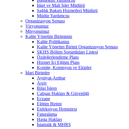
Başhekim Yardımcısı
İdari ve Mali İşler Müdürü
Sağlık Bakım Hizmetleri Müdürü
Müdür Yardımcısı
Organizasyon Şeması
Vizyonumuz
Misyonumuz
Kalite Yönetim Birimimiz
Kalite Politikamız
Kalite Yönetim Birimi Organizasyon Şeması
SKHS Bölüm Sorumluları Listesi
Özdeğerlendirme Planı
Hizmet İçi Eğitim Planı
Komite, Komisyon ve Ekipler
İdari Birimler
Ayniyat-Ambar
Arşiv
Bilgi İşlem
Çalışan Hakları & Güvenliği
Eczane
Eğitim Birimi
Enfeksiyon Hemşiresi
Faturalama
Hasta Hakları
İstatistik & MHRS