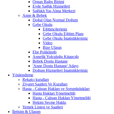
Organ Bağış Birimi
Evde Sağlık Hizmetleri
Sağlıklı Yaş Alma Merkezi
Anne & Bebek
Doğal Olan Normal Doğum
Gebe Okulu
Eğitimcilerimiz
Gebe Okulu Eğitim Planı
Gebe Okulu İstatistiklerimiz
Video
Bize Ulaşın
Ebe Polikliniği
Annelik Yolculuğu Kitapcığı
Bebek Dostu Hastane
'Anne Dostu Hastane' Adayı
Doğum Hizmetleri İstatistiklerimiz
Yönlendirme
Rekatçı kuralları
Ziyaret Saatleri Ve Kuralları
Hasta - Çalışan Hakları ve Sorumlulukları
Hasta Hakları Yönetmeliği
Hasta - Çalışan Hakları Yönetmeliği
Hekim Seçme Hakkı
Yemek Listesi ve Saatleri
İletişim & Ulaşım