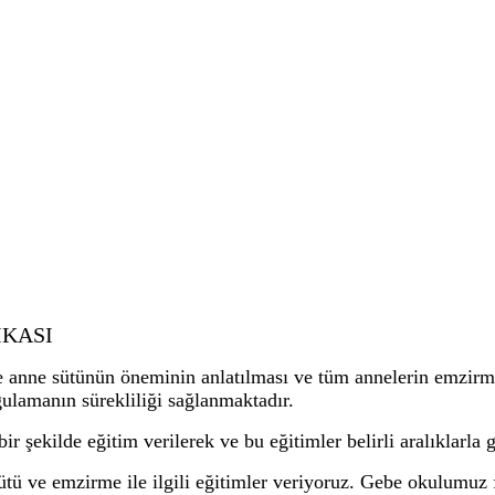
İ
KASI
ve anne sütünün öneminin anlatılması ve tüm annelerin emzi
gulamanın sürekliliği sağlanmaktadır.
r şekilde eğitim verilerek ve bu eğitimler belirli aralıklarla
ü ve emzirme ile ilgili eğitimler veriyoruz. Gebe okulumuz f