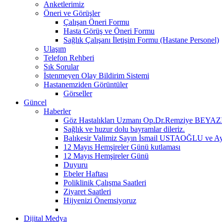
Anketlerimiz
Öneri ve Görüşler
Çalışan Öneri Formu
Hasta Görüş ve Öneri Formu
Sağlık Çalışanı İletişim Formu (Hastane Personel)
Ulaşım
Telefon Rehberi
Sık Sorular
İstenmeyen Olay Bildirim Sistemi
Hastanemziden Görüntüler
Görseller
Güncel
Haberler
Göz Hastalıkları Uzmanı Op.Dr.Remziye BEYAZIT
Sağlık ve huzur dolu bayramlar dileriz.
Balıkesir Valimiz Sayın İsmail USTAOĞLU ve A
12 Mayıs Hemşireler Günü kutlaması
12 Mayıs Hemşireler Günü
Duyuru
Ebeler Haftası
Poliklinik Çalışma Saatleri
Ziyaret Saatleri
Hijyenizi Önemsiyoruz
Dijital Medya