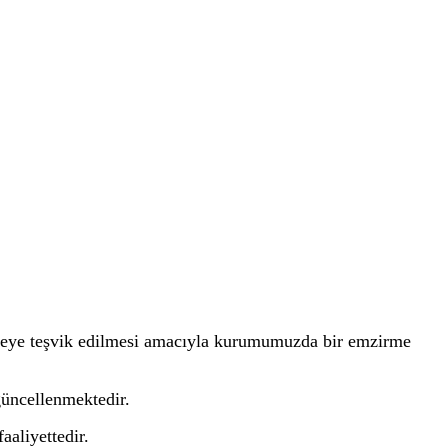
rmeye teşvik edilmesi amacıyla kurumumuzda bir emzirme
 güncellenmektedir.
aaliyettedir.