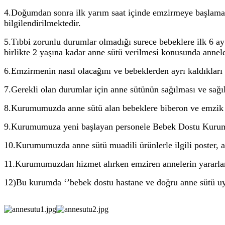
4.Doğumdan sonra ilk yarım saat içinde emzirmeye başlamak
bilgilendirilmektedir.
5.Tıbbi zorunlu durumlar olmadığı surece bebeklere ilk 6 ay 
birlikte 2 yaşına kadar anne sütü verilmesi konusunda annel
6.Emzirmenin nasıl olacağını ve bebeklerden ayrı kaldıkları 
7.Gerekli olan durumlar için anne sütünün sağılması ve sağıl
8.Kurumumuzda anne sütü alan bebeklere biberon ve emzik 
9.Kurumumuza yeni başlayan personele Bebek Dostu Kurum eğ
10.Kurumumuzda anne sütü muadili ürünlerle ilgili poster,
11.Kurumumuzdan hizmet alırken emziren annelerin yararla
12)Bu kurumda ‘’bebek dostu hastane ve doğru anne sütü uyg