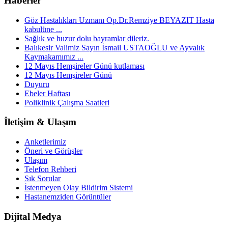
Haberler
Göz Hastalıkları Uzmanı Op.Dr.Remziye BEYAZIT Hasta
kabulüne ...
Sağlık ve huzur dolu bayramlar dileriz.
Balıkesir Valimiz Sayın İsmail USTAOĞLU ve Ayvalık
Kaymakamımız ...
12 Mayıs Hemşireler Günü kutlaması
12 Mayıs Hemşireler Günü
Duyuru
Ebeler Haftası
Poliklinik Çalışma Saatleri
İletişim & Ulaşım
Anketlerimiz
Öneri ve Görüşler
Ulaşım
Telefon Rehberi
Sık Sorular
İstenmeyen Olay Bildirim Sistemi
Hastanemziden Görüntüler
Dijital Medya