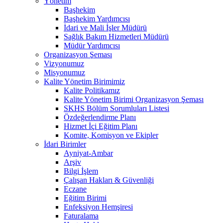
Yönetim
Başhekim
Başhekim Yardımcısı
İdari ve Mali İşler Müdürü
Sağlık Bakım Hizmetleri Müdürü
Müdür Yardımcısı
Organizasyon Şeması
Vizyonumuz
Misyonumuz
Kalite Yönetim Birimimiz
Kalite Politikamız
Kalite Yönetim Birimi Organizasyon Şeması
SKHS Bölüm Sorumluları Listesi
Özdeğerlendirme Planı
Hizmet İçi Eğitim Planı
Komite, Komisyon ve Ekipler
İdari Birimler
Ayniyat-Ambar
Arşiv
Bilgi İşlem
Çalışan Hakları & Güvenliği
Eczane
Eğitim Birimi
Enfeksiyon Hemşiresi
Faturalama