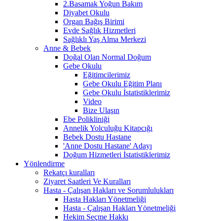
2.Basamak Yoğun Bakım
Diyabet Okulu
Organ Bağış Birimi
Evde Sağlık Hizmetleri
Sağlıklı Yaş Alma Merkezi
Anne & Bebek
Doğal Olan Normal Doğum
Gebe Okulu
Eğitimcilerimiz
Gebe Okulu Eğitim Planı
Gebe Okulu İstatistiklerimiz
Video
Bize Ulaşın
Ebe Polikliniği
Annelik Yolculuğu Kitapcığı
Bebek Dostu Hastane
'Anne Dostu Hastane' Adayı
Doğum Hizmetleri İstatistiklerimiz
Yönlendirme
Rekatçı kuralları
Ziyaret Saatleri Ve Kuralları
Hasta - Çalışan Hakları ve Sorumlulukları
Hasta Hakları Yönetmeliği
Hasta - Çalışan Hakları Yönetmeliği
Hekim Seçme Hakkı