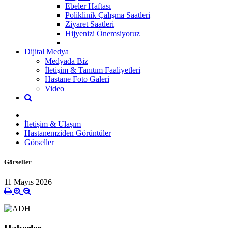
Ebeler Haftası
Poliklinik Çalışma Saatleri
Ziyaret Saatleri
Hijyenizi Önemsiyoruz
Dijital Medya
Medyada Biz
İletişim & Tanıtım Faaliyetleri
Hastane Foto Galeri
Video
İletişim & Ulaşım
Hastanemziden Görüntüler
Görseller
Görseller
11 Mayıs 2026