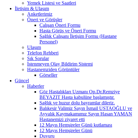
Yemek Listesi ve Saatleri
İletişim & Ulaşım
Anketlerimiz
Öneri ve Görüşler
Çalışan Öneri Formu
Hasta Görüş ve Öneri Formu
Sağlık Çalışanı İletişim Formu (Hastane
Personel)
Ulaşım
Telefon Rehberi
Sık Sorular
İstenmeyen Olay Bildirim Sistemi
Hastanemziden Görüntüler
Görseller
Güncel
Haberler
Göz Hastalıkları Uzmanı Op.Dr.Remziye
BEYAZIT Hasta kabulüne başlamıştır.
Sağlık ve huzur dolu bayramlar dileriz.
Balıkesir Valimiz Sayın İsmail USTAOĞLU ve
Ayvalık Kaymakamımız Sayın Hasan YAMAN
Hastanemizi ziyaret etti
12 Mayıs Hemşireler Günü kutlaması
12 Mayıs Hemşireler Günü
Duyuru