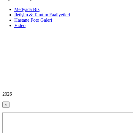
Medyada Biz
İletişim & Tanıtım Faaliyetleri
Hastane Foto Galeri
Video
2026
×