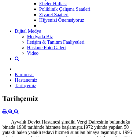
Ebeler Haftası
Poliklinik Çalışma Saatleri
Ziyaret Saatleri
Hijyenizi Önemsiyoruz
Dijital Medya
Medyada Biz
İletişim & Tanıtım Faaliyetleri
Hastane Foto Galeri
Video
Kurumsal
Hastanemiz
Tarihçemiz
Tarihçemiz
Ayvalık Devlet Hastanesi şimdiki Vergi Dairesinin bulunduğu
binada 1938 tarihinde hizmete başlamıştır.
1972 yılında yapılan 50
yataklı halen yataklı tedavi hizmeti sunulan binaya taşınmıştır. 1995