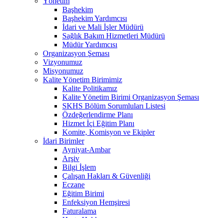
Yönetim
Başhekim
Başhekim Yardımcısı
İdari ve Mali İşler Müdürü
Sağlık Bakım Hizmetleri Müdürü
Müdür Yardımcısı
Organizasyon Şeması
Vizyonumuz
Misyonumuz
Kalite Yönetim Birimimiz
Kalite Politikamız
Kalite Yönetim Birimi Organizasyon Şeması
SKHS Bölüm Sorumluları Listesi
Özdeğerlendirme Planı
Hizmet İçi Eğitim Planı
Komite, Komisyon ve Ekipler
İdari Birimler
Ayniyat-Ambar
Arşiv
Bilgi İşlem
Çalışan Hakları & Güvenliği
Eczane
Eğitim Birimi
Enfeksiyon Hemşiresi
Faturalama