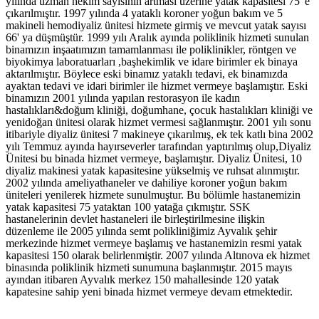
yılında uzman hekim sayısının artması üzerine yatak kapasitesi 75' e
çıkarılmıştır. 1997 yılında 4 yataklı koroner yoğun bakım ve 5
makineli hemodiyaliz ünitesi hizmete girmiş ve mevcut yatak sayısı
66' ya düşmüştür. 1999 yılı Aralık ayında poliklinik hizmeti sunulan
binamızın inşaatımızın tamamlanması ile poliklinikler, röntgen ve
biyokimya laboratuarları ,başhekimlik ve idare birimler ek binaya
aktarılmıştır. Böylece eski binamız yataklı tedavi, ek binamızda
ayaktan tedavi ve idari birimler ile hizmet vermeye başlamıştır. Eski
binamızın 2001 yılında yapılan restorasyon ile kadın
hastalıkları&doğum kliniği, doğumhane, çocuk hastalıkları kliniği ve
yenidoğan ünitesi olarak hizmet vermesi sağlanmıştır. 2001 yılı sonu
itibariyle diyaliz ünitesi 7 makineye çıkarılmış, ek tek katlı bina 2002
yılı Temmuz ayında hayırseverler tarafından yaptırılmış olup,Diyaliz
Ünitesi bu binada hizmet vermeye, başlamıştır. Diyaliz Ünitesi, 10
diyaliz makinesi yatak kapasitesine yükselmiş ve ruhsat alınmıştır.
2002 yılında ameliyathaneler ve dahiliye koroner yoğun bakım
üniteleri yenilerek hizmete sunulmuştur. Bu bölümle hastanemizin
yatak kapasitesi 75 yataktan 100 yatağa çıkmıştır. SSK
hastanelerinin devlet hastaneleri ile birleştirilmesine ilişkin
düzenleme ile 2005 yılında semt polikliniğimiz Ayvalık şehir
merkezinde hizmet vermeye başlamış ve hastanemizin resmi yatak
kapasitesi 150 olarak belirlenmiştir. 2007 yılında Altınova ek hizmet
binasında poliklinik hizmeti sunumuna başlanmıştır.
2015 mayıs
ayından itibaren Ayvalık merkez 150 mahallesinde 120 yatak
kapatesine sahip yeni binada hizmet vermeye devam etmektedir.