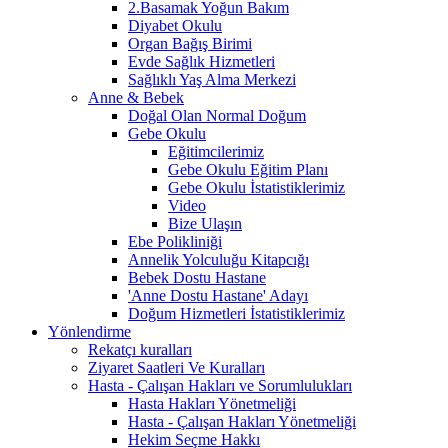
2.Basamak Yoğun Bakım
Diyabet Okulu
Organ Bağış Birimi
Evde Sağlık Hizmetleri
Sağlıklı Yaş Alma Merkezi
Anne & Bebek
Doğal Olan Normal Doğum
Gebe Okulu
Eğitimcilerimiz
Gebe Okulu Eğitim Planı
Gebe Okulu İstatistiklerimiz
Video
Bize Ulaşın
Ebe Polikliniği
Annelik Yolculuğu Kitapcığı
Bebek Dostu Hastane
'Anne Dostu Hastane' Adayı
Doğum Hizmetleri İstatistiklerimiz
Yönlendirme
Rekatçı kuralları
Ziyaret Saatleri Ve Kuralları
Hasta - Çalışan Hakları ve Sorumlulukları
Hasta Hakları Yönetmeliği
Hasta - Çalışan Hakları Yönetmeliği
Hekim Seçme Hakkı