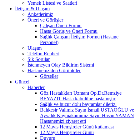
Yemek Listesi ve Saatleri
İletişim & Ulaşım
Anketlerimiz
Öneri ve Görüşler
Çalışan Öneri Formu
Hasta Görüş ve Öneri Formu
Sağlık Çalışanı İletişim Formu (Hastane
Personel)
Ulaşım
Telefon Rehberi
Sık Sorular
İstenmeyen Olay Bildirim Sistemi
Hastanemziden Görüntüler
Görseller
Güncel
Haberler
Göz Hastalıkları Uzmanı Op.Dr.Remziye
BEYAZIT Hasta kabulüne başlamıştır.
Sağlık ve huzur dolu bayramlar dileriz.
Balıkesir Valimiz Sayın İsmail USTAOĞLU ve
Ayvalık Kaymakamımız Sayın Hasan YAMAN
Hastanemizi ziyaret etti
12 Mayıs Hemşireler Günü kutlaması
12 Mayıs Hemşireler Günü
Duyuru