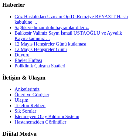
Haberler
Göz Hastalıkları Uzmanı Op.Dr.Remziye BEYAZIT Hasta
kabulüne ...
Sağlık ve huzur dolu bayramlar dileriz.
Balıkesir Valimiz Sayın İsmail USTAOĞLU ve Ayvalık
Kaymakamımız ...
12 Mayıs Hemşireler Günü kutlaması
12 Mayıs Hemşireler Günü
Duyuru
Ebeler Haftası
Poliklinik Çalışma Saatleri
İletişim & Ulaşım
Anketlerimiz
Öneri ve Görüşler
Ulaşım
Telefon Rehberi
Sık Sorular
İstenmeyen Olay Bildirim Sistemi
Hastanemziden Görüntüler
Dijital Medya