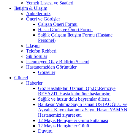
Yemek Listesi ve Saatleri
İletişim & Ulaşım
Anketlerimiz
Öneri ve Görüşler
Çalışan Öneri Formu
Hasta Görüş ve Öneri Formu
Sağlık Çalışanı İletişim Formu (Hastane
Personel)
Ulaşım
Telefon Rehberi
Sık Sorular
İstenmeyen Olay Bildirim Sistemi
Hastanemziden Görüntüler
Görseller
Güncel
Haberler
Göz Hastalıkları Uzmanı Op.Dr.Remziye
BEYAZIT Hasta kabulüne başlamıştır.
Sağlık ve huzur dolu bayramlar dileriz.
Balıkesir Valimiz Sayın İsmail USTAOĞLU ve
Ayvalık Kaymakamımız Sayın Hasan YAMAN
Hastanemizi ziyaret etti
12 Mayıs Hemşireler Günü kutlaması
12 Mayıs Hemşireler Günü
Duyuru