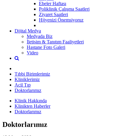
Ebeler Haftası
Poliklinik Çalışma Saatleri
Ziyaret Saatleri
Hijyenizi Önemsiyoruz
Dijital Medya
Medyada Biz
İletişim & Tanıtım Faaliyetleri
Hastane Foto Galeri
Video
Tıbbi Birimlerimiz
Kliniklerimiz
Acil Tıp
Doktorlarımız
Klinik Hakkında
Klinikten Haberler
Doktorlarımız
Doktorlarımız