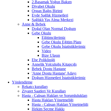
2.Basamak Yoğun Bakım
Diyabet Okulu
Organ Bağış Birimi
Evde Sağlık Hizmetleri
Sağlıklı Yaş Alma Merkezi
Anne & Bebek
Doğal Olan Normal Doğum
Gebe Okulu
Eğitimcilerimiz
Gebe Okulu Eğitim Planı
Gebe Okulu İstatistiklerimiz
Video
Bize Ulaşın
Ebe Polikliniği
Annelik Yolculuğu Kitapcığı
Bebek Dostu Hastane
'Anne Dostu Hastane' Adayı
Doğum Hizmetleri İstatistiklerimiz
Yönlendirme
Rekatçı kuralları
Ziyaret Saatleri Ve Kuralları
Hasta - Çalışan Hakları ve Sorumlulukları
Hasta Hakları Yönetmeliği
Hasta - Çalışan Hakları Yönetmeliği
Hekim Seçme Hakkı