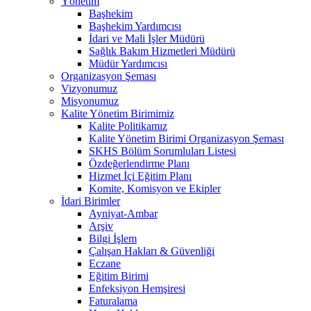
Yönetim
Başhekim
Başhekim Yardımcısı
İdari ve Mali İşler Müdürü
Sağlık Bakım Hizmetleri Müdürü
Müdür Yardımcısı
Organizasyon Şeması
Vizyonumuz
Misyonumuz
Kalite Yönetim Birimimiz
Kalite Politikamız
Kalite Yönetim Birimi Organizasyon Şeması
SKHS Bölüm Sorumluları Listesi
Özdeğerlendirme Planı
Hizmet İçi Eğitim Planı
Komite, Komisyon ve Ekipler
İdari Birimler
Ayniyat-Ambar
Arşiv
Bilgi İşlem
Çalışan Hakları & Güvenliği
Eczane
Eğitim Birimi
Enfeksiyon Hemşiresi
Faturalama