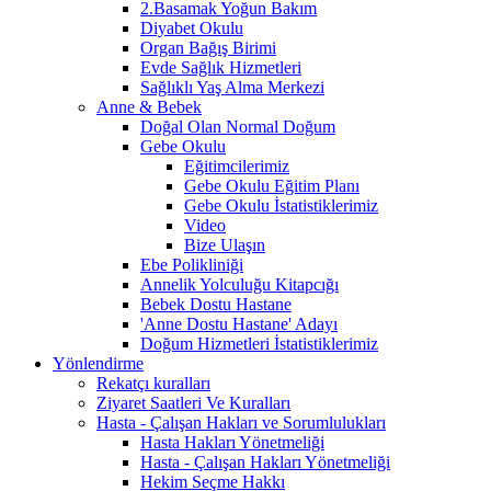
2.Basamak Yoğun Bakım
Diyabet Okulu
Organ Bağış Birimi
Evde Sağlık Hizmetleri
Sağlıklı Yaş Alma Merkezi
Anne & Bebek
Doğal Olan Normal Doğum
Gebe Okulu
Eğitimcilerimiz
Gebe Okulu Eğitim Planı
Gebe Okulu İstatistiklerimiz
Video
Bize Ulaşın
Ebe Polikliniği
Annelik Yolculuğu Kitapcığı
Bebek Dostu Hastane
'Anne Dostu Hastane' Adayı
Doğum Hizmetleri İstatistiklerimiz
Yönlendirme
Rekatçı kuralları
Ziyaret Saatleri Ve Kuralları
Hasta - Çalışan Hakları ve Sorumlulukları
Hasta Hakları Yönetmeliği
Hasta - Çalışan Hakları Yönetmeliği
Hekim Seçme Hakkı