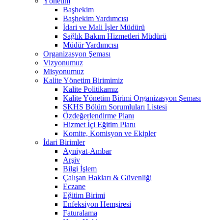
Yönetim
Başhekim
Başhekim Yardımcısı
İdari ve Mali İşler Müdürü
Sağlık Bakım Hizmetleri Müdürü
Müdür Yardımcısı
Organizasyon Şeması
Vizyonumuz
Misyonumuz
Kalite Yönetim Birimimiz
Kalite Politikamız
Kalite Yönetim Birimi Organizasyon Şeması
SKHS Bölüm Sorumluları Listesi
Özdeğerlendirme Planı
Hizmet İçi Eğitim Planı
Komite, Komisyon ve Ekipler
İdari Birimler
Ayniyat-Ambar
Arşiv
Bilgi İşlem
Çalışan Hakları & Güvenliği
Eczane
Eğitim Birimi
Enfeksiyon Hemşiresi
Faturalama