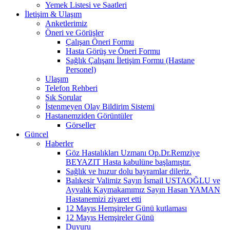
Yemek Listesi ve Saatleri
İletişim & Ulaşım
Anketlerimiz
Öneri ve Görüşler
Çalışan Öneri Formu
Hasta Görüş ve Öneri Formu
Sağlık Çalışanı İletişim Formu (Hastane
Personel)
Ulaşım
Telefon Rehberi
Sık Sorular
İstenmeyen Olay Bildirim Sistemi
Hastanemziden Görüntüler
Görseller
Güncel
Haberler
Göz Hastalıkları Uzmanı Op.Dr.Remziye
BEYAZIT Hasta kabulüne başlamıştır.
Sağlık ve huzur dolu bayramlar dileriz.
Balıkesir Valimiz Sayın İsmail USTAOĞLU ve
Ayvalık Kaymakamımız Sayın Hasan YAMAN
Hastanemizi ziyaret etti
12 Mayıs Hemşireler Günü kutlaması
12 Mayıs Hemşireler Günü
Duyuru