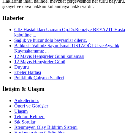
Haklarının ihlali halinde, mevzuat çerçevesinde her türlü başvuru,
şikayet ve dava hakkını kullanmaya hakkı vardır.
Haberler
Göz Hastalıkları Uzmanı Op.Dr.Remziye BEYAZIT Hasta
kabulüne ...
Sağlık ve huzur dolu bayramlar dileriz.
Balıkesir Valimiz Sayın İsmail USTAOĞLU ve Ayvalık
Kaymakamımız ...
12 Mayıs Hemşireler Günü kutlaması
12 Mayıs Hemşireler Günü
Duyuru
Ebeler Haftası
Poliklinik Çalışma Saatleri
İletişim & Ulaşım
Anketlerimiz
Öneri ve Görüşler
Ulaşım
Telefon Rehberi
Sık Sorular
İstenmeyen Olay Bildirim Sistemi
Hastanemziden Görüntüler