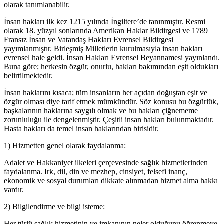
olarak tanımlanabilir.
İnsan hakları ilk kez 1215 yılında İngiltere’de tanınmıştır. Resmi
olarak 18. yüzyıl sonlarında Amerikan Haklar Bildirgesi ve 1789
Fransız İnsan ve Vatandaş Hakları Evrensel Bildirgesi
yayımlanmıştır. Birleşmiş Milletlerin kurulmasıyla insan hakları
evrensel hale geldi. İnsan Hakları Evrensel Beyannamesi yayınlandı.
Buna göre; herkesin özgür, onurlu, hakları bakımından eşit oldukları
belirtilmektedir.
İnsan haklarını kısaca; tüm insanların her açıdan doğuştan eşit ve
özgür olması diye tarif etmek mümkündür. Söz konusu bu özgürlük,
başkalarının haklarına saygılı olmak ve bu hakları çiğnememe
zorunluluğu ile dengelenmiştir. Çeşitli insan hakları bulunmaktadır.
Hasta hakları da temel insan haklarından birisidir.
1) Hizmetten genel olarak faydalanma:
Adalet ve Hakkaniyet ilkeleri çerçevesinde sağlık hizmetlerinden
faydalanma. Irk, dil, din ve mezhep, cinsiyet, felsefi inanç,
ekonomik ve sosyal durumları dikkate alınmadan hizmet alma hakkı
vardır.
2) Bilgilendirme ve bilgi isteme:
Her türlü sağlık hizmetinin ve imkanının neler olduğunu öğrenmeye