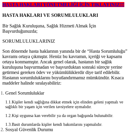
HASTA HAKLARI YÖNETMELİĞİ İÇİN TIKLAYINIZ!!!
HASTA HAKLARI VE SORUMLULUKLARI
Bir Sağlık Kuruluşuna, Sağlık Hizmeti Almak İçin
Başvurduğunuzda;
SORUMLULUKLARINIZ
Son dönemde hasta haklarının yanında bir de “Hasta Sorumluluğu”
kavramı ortaya çıkmıştır. Henüz bu kavramın, içeriği ve kapsamı
ortaya konmamıştır. Ancak genel olarak, hastanın bir sağlık
kuruluşuna başvurmadan ve başvurduktan sonraki süreçte yerine
getirmesi gereken ödev ve yükümlülüklerdir diye tarif edilebilir.
Hastanın sorumluluklarını boyutlandırmamız mümkündür. Kısaca
maddeler halinde sıralayabiliriz:
Genel Sorumluluklar
1.1.Kişiler kendi sağlığına dikkat etmek için elinden geleni yapmalı ve
sağlıklı bir yaşam için verilen tavsiyelere uymalıdır.
1.2.Kişi uygunsa kan verebilir ya da organ bağışında bulunabilir.
1.3.Basit durumlarda kişiler kendi bakımlarını yapmalıdır.
Sosyal Güvenlik Durumu