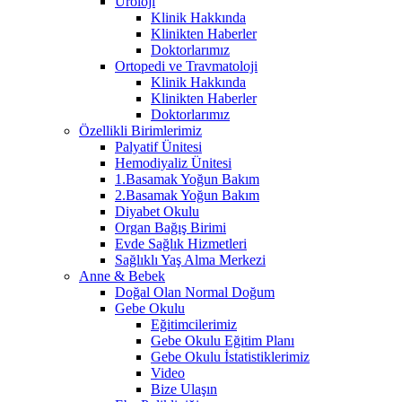
Üroloji
Klinik Hakkında
Klinikten Haberler
Doktorlarımız
Ortopedi ve Travmatoloji
Klinik Hakkında
Klinikten Haberler
Doktorlarımız
Özellikli Birimlerimiz
Palyatif Ünitesi
Hemodiyaliz Ünitesi
1.Basamak Yoğun Bakım
2.Basamak Yoğun Bakım
Diyabet Okulu
Organ Bağış Birimi
Evde Sağlık Hizmetleri
Sağlıklı Yaş Alma Merkezi
Anne & Bebek
Doğal Olan Normal Doğum
Gebe Okulu
Eğitimcilerimiz
Gebe Okulu Eğitim Planı
Gebe Okulu İstatistiklerimiz
Video
Bize Ulaşın