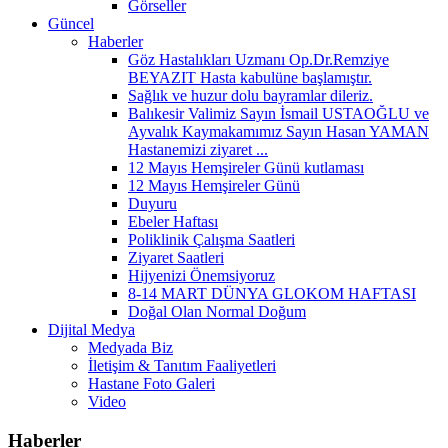
Görseller
Güncel
Haberler
Göz Hastalıkları Uzmanı Op.Dr.Remziye
BEYAZIT Hasta kabulüne başlamıştır.
Sağlık ve huzur dolu bayramlar dileriz.
Balıkesir Valimiz Sayın İsmail USTAOĞLU ve
Ayvalık Kaymakamımız Sayın Hasan YAMAN
Hastanemizi ziyaret ...
12 Mayıs Hemşireler Günü kutlaması
12 Mayıs Hemşireler Günü
Duyuru
Ebeler Haftası
Poliklinik Çalışma Saatleri
Ziyaret Saatleri
Hijyenizi Önemsiyoruz
8-14 MART DÜNYA GLOKOM HAFTASI
Doğal Olan Normal Doğum
Dijital Medya
Medyada Biz
İletişim & Tanıtım Faaliyetleri
Hastane Foto Galeri
Video
Haberler