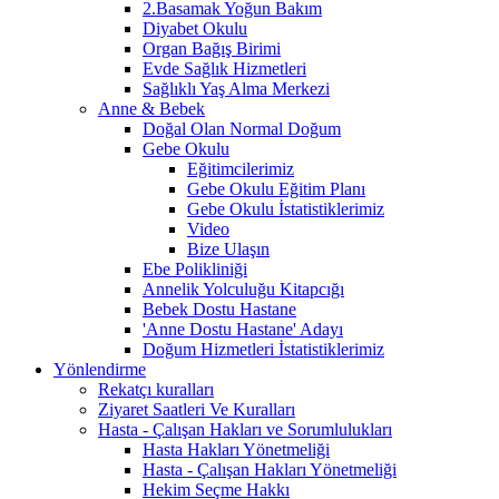
2.Basamak Yoğun Bakım
Diyabet Okulu
Organ Bağış Birimi
Evde Sağlık Hizmetleri
Sağlıklı Yaş Alma Merkezi
Anne & Bebek
Doğal Olan Normal Doğum
Gebe Okulu
Eğitimcilerimiz
Gebe Okulu Eğitim Planı
Gebe Okulu İstatistiklerimiz
Video
Bize Ulaşın
Ebe Polikliniği
Annelik Yolculuğu Kitapcığı
Bebek Dostu Hastane
'Anne Dostu Hastane' Adayı
Doğum Hizmetleri İstatistiklerimiz
Yönlendirme
Rekatçı kuralları
Ziyaret Saatleri Ve Kuralları
Hasta - Çalışan Hakları ve Sorumlulukları
Hasta Hakları Yönetmeliği
Hasta - Çalışan Hakları Yönetmeliği
Hekim Seçme Hakkı