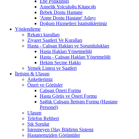
Ebe Polikliniği
Annelik Yolculuğu Kitapcığı
Bebek Dostu Hastane
'Anne Dostu Hastane' Adayı
Doğum Hizmetleri İstatistiklerimiz
Yönlendirme
Rekatçı kuralları
Ziyaret Saatleri Ve Kuralları
Hasta - Çalışan Hakları ve Sorumlulukları
Hasta Hakları Yönetmeliği
Hasta - Çalışan Hakları Yönetmeliği
Hekim Seçme Hakkı
Yemek Listesi ve Saatleri
İletişim & Ulaşım
Anketlerimiz
Öneri ve Görüşler
Çalışan Öneri Formu
Hasta Görüş ve Öneri Formu
Sağlık Çalışanı İletişim Formu (Hastane
Personel)
Ulaşım
Telefon Rehberi
Sık Sorular
İstenmeyen Olay Bildirim Sistemi
Hastanemziden Görüntüler