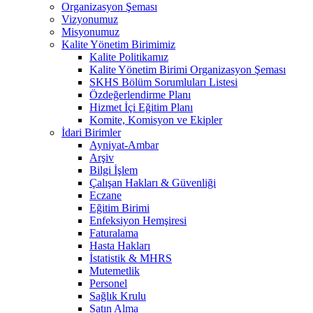
Organizasyon Şeması
Vizyonumuz
Misyonumuz
Kalite Yönetim Birimimiz
Kalite Politikamız
Kalite Yönetim Birimi Organizasyon Şeması
SKHS Bölüm Sorumluları Listesi
Özdeğerlendirme Planı
Hizmet İçi Eğitim Planı
Komite, Komisyon ve Ekipler
İdari Birimler
Ayniyat-Ambar
Arşiv
Bilgi İşlem
Çalışan Hakları & Güvenliği
Eczane
Eğitim Birimi
Enfeksiyon Hemşiresi
Faturalama
Hasta Hakları
İstatistik & MHRS
Mutemetlik
Personel
Sağlık Krulu
Satın Alma