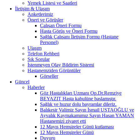
Yemek Listesi ve Saatleri
İletişim & Ulaşım
Anketlerimiz
Öneri ve Görüşler
Çalışan Öneri Formu
Hasta Görüş ve Öneri Formu
Sağlık Çalışanı İletişim Formu (Hastane
Personel)
Ulaşım
Telefon Rehberi
Sık Sorular
İstenmeyen Olay Bildirim Sistemi
Hastanemziden Görüntüler
Görseller
Güncel
Haberler
Göz Hastalıkları Uzmanı Op.Dr.Remziye
BEYAZIT Hasta kabulüne başlamıştır.
Sağlık ve huzur dolu bayramlar dileriz.
Balıkesir Valimiz Sayın İsmail USTAOĞLU ve
Ayvalık Kaymakamımız Sayın Hasan YAMAN
Hastanemizi ziyaret etti
12 Mayıs Hemşireler Günü kutlaması
12 Mayıs Hemşireler Günü
Duyuru