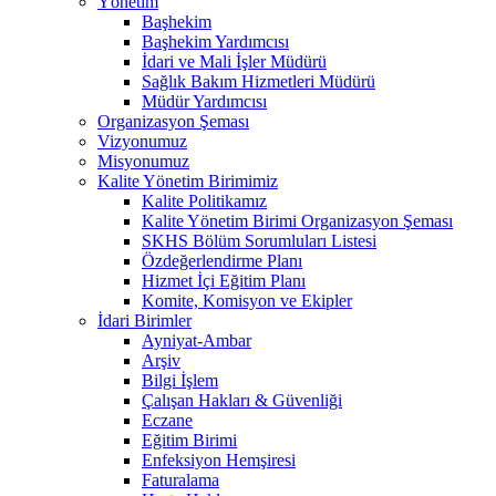
Yönetim
Başhekim
Başhekim Yardımcısı
İdari ve Mali İşler Müdürü
Sağlık Bakım Hizmetleri Müdürü
Müdür Yardımcısı
Organizasyon Şeması
Vizyonumuz
Misyonumuz
Kalite Yönetim Birimimiz
Kalite Politikamız
Kalite Yönetim Birimi Organizasyon Şeması
SKHS Bölüm Sorumluları Listesi
Özdeğerlendirme Planı
Hizmet İçi Eğitim Planı
Komite, Komisyon ve Ekipler
İdari Birimler
Ayniyat-Ambar
Arşiv
Bilgi İşlem
Çalışan Hakları & Güvenliği
Eczane
Eğitim Birimi
Enfeksiyon Hemşiresi
Faturalama