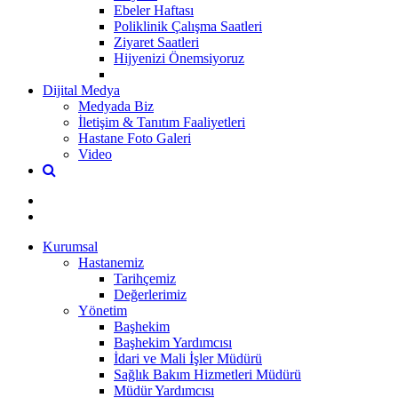
Ebeler Haftası
Poliklinik Çalışma Saatleri
Ziyaret Saatleri
Hijyenizi Önemsiyoruz
Dijital Medya
Medyada Biz
İletişim & Tanıtım Faaliyetleri
Hastane Foto Galeri
Video
Kurumsal
Hastanemiz
Tarihçemiz
Değerlerimiz
Yönetim
Başhekim
Başhekim Yardımcısı
İdari ve Mali İşler Müdürü
Sağlık Bakım Hizmetleri Müdürü
Müdür Yardımcısı