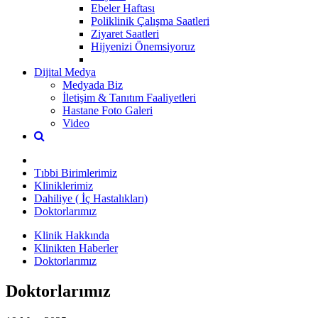
Ebeler Haftası
Poliklinik Çalışma Saatleri
Ziyaret Saatleri
Hijyenizi Önemsiyoruz
Dijital Medya
Medyada Biz
İletişim & Tanıtım Faaliyetleri
Hastane Foto Galeri
Video
Tıbbi Birimlerimiz
Kliniklerimiz
Dahiliye ( İç Hastalıkları)
Doktorlarımız
Klinik Hakkında
Klinikten Haberler
Doktorlarımız
Doktorlarımız