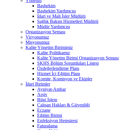
Yönetim
Başhekim
Başhekim Yardımcısı
İdari ve Mali İşler Müdürü
Sağlık Bakım Hizmetleri Müdürü
Müdür Yardımcısı
Organizasyon Şeması
Vizyonumuz
Misyonumuz
Kalite Yönetim Birimimiz
Kalite Politikamız
Kalite Yönetim Birimi Organizasyon Şeması
SKHS Bölüm Sorumluları Listesi
Özdeğerlendirme Planı
Hizmet İçi Eğitim Planı
Komite, Komisyon ve Ekipler
İdari Birimler
Ayniyat-Ambar
Arşiv
Bilgi İşlem
Çalışan Hakları & Güvenliği
Eczane
Eğitim Birimi
Enfeksiyon Hemşiresi
Faturalama