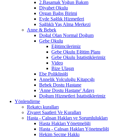
2.Basamak Yoğun Bakım
Diyabet Okulu
Organ Bağış Birimi
Evde Sağlık Hizmetleri
Sağlıklı Yaş Alma Merkezi
Anne & Bebek
Doğal Olan Normal Doğum
Gebe Okulu
Eğitimcilerimiz
Gebe Okulu Eğitim Planı
Gebe Okulu İstatistiklerimiz
Video
Bize Ulaşın
Ebe Polikliniği
Annelik Yolculuğu Kitapcığı
Bebek Dostu Hastane
'Anne Dostu Hastane' Adayı
Doğum Hizmetleri İstatistiklerimiz
Yönlendirme
Rekatçı kuralları
Ziyaret Saatleri Ve Kuralları
Hasta - Çalışan Hakları ve Sorumlulukları
Hasta Hakları Yönetmeliği
Hasta - Çalışan Hakları Yönetmeliği
Hekim Seçme Hakkı