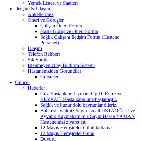
Yemek Listesi ve Saatleri
İletişim & Ulaşım
Anketlerimiz
Öneri ve Görüşler
Çalışan Öneri Formu
Hasta Görüş ve Öneri Formu
Sağlık Çalışanı İletişim Formu (Hastane
Personel)
Ulaşım
Telefon Rehberi
Sık Sorular
İstenmeyen Olay Bildirim Sistemi
Hastanemziden Görüntüler
Görseller
Güncel
Haberler
Göz Hastalıkları Uzmanı Op.Dr.Remziye
BEYAZIT Hasta kabulüne başlamıştır.
Sağlık ve huzur dolu bayramlar dileriz.
Balıkesir Valimiz Sayın İsmail USTAOĞLU ve
Ayvalık Kaymakamımız Sayın Hasan YAMAN
Hastanemizi ziyaret etti
12 Mayıs Hemşireler Günü kutlaması
12 Mayıs Hemşireler Günü
Duyuru