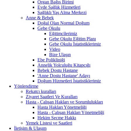
Organ Bağış Birimi
Evde Sağlık Hizmetleri
Sağlıklı Yaş Alma Merkezi
Anne & Bebek
Doğal Olan Normal Doğum
Gebe Okulu
Eğitimcilerimiz
Gebe Okulu Eğitim Planı
Gebe Okulu İstatistiklerimiz
Video
Bize Ulaşın
Ebe Polikliniği
Annelik Yolculuğu Kitapcığı
Bebek Dostu Hastane
'Anne Dostu Hastane' Adayı
Doğum Hizmetleri İstatistiklerimiz
Yönlendirme
Rekatçı kuralları
Ziyaret Saatleri Ve Kuralları
Hasta - Çalışan Hakları ve Sorumlulukları
Hasta Hakları Yönetmeliği
Hasta - Çalışan Hakları Yönetmeliği
Hekim Seçme Hakkı
Yemek Listesi ve Saatleri
İletişim & Ulaşım