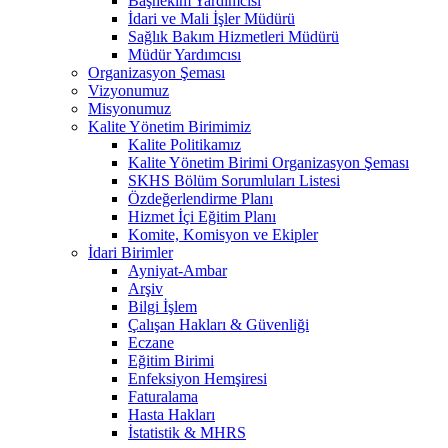
Başhekim Yardımcısı
İdari ve Mali İşler Müdürü
Sağlık Bakım Hizmetleri Müdürü
Müdür Yardımcısı
Organizasyon Şeması
Vizyonumuz
Misyonumuz
Kalite Yönetim Birimimiz
Kalite Politikamız
Kalite Yönetim Birimi Organizasyon Şeması
SKHS Bölüm Sorumluları Listesi
Özdeğerlendirme Planı
Hizmet İçi Eğitim Planı
Komite, Komisyon ve Ekipler
İdari Birimler
Ayniyat-Ambar
Arşiv
Bilgi İşlem
Çalışan Hakları & Güvenliği
Eczane
Eğitim Birimi
Enfeksiyon Hemşiresi
Faturalama
Hasta Hakları
İstatistik & MHRS