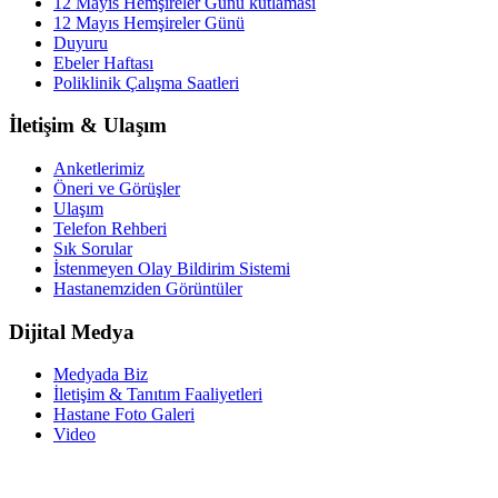
12 Mayıs Hemşireler Günü kutlaması
12 Mayıs Hemşireler Günü
Duyuru
Ebeler Haftası
Poliklinik Çalışma Saatleri
İletişim & Ulaşım
Anketlerimiz
Öneri ve Görüşler
Ulaşım
Telefon Rehberi
Sık Sorular
İstenmeyen Olay Bildirim Sistemi
Hastanemziden Görüntüler
Dijital Medya
Medyada Biz
İletişim & Tanıtım Faaliyetleri
Hastane Foto Galeri
Video