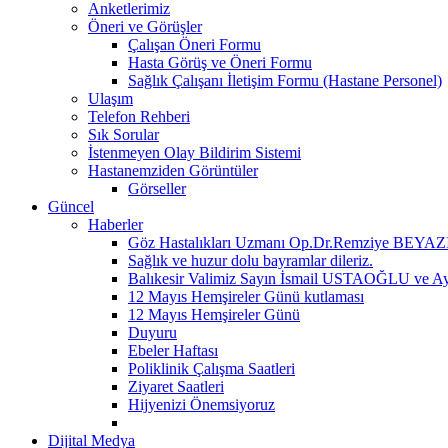
Anketlerimiz
Öneri ve Görüşler
Çalışan Öneri Formu
Hasta Görüş ve Öneri Formu
Sağlık Çalışanı İletişim Formu (Hastane Personel)
Ulaşım
Telefon Rehberi
Sık Sorular
İstenmeyen Olay Bildirim Sistemi
Hastanemziden Görüntüler
Görseller
Güncel
Haberler
Göz Hastalıkları Uzmanı Op.Dr.Remziye BEYAZIT
Sağlık ve huzur dolu bayramlar dileriz.
Balıkesir Valimiz Sayın İsmail USTAOĞLU ve A
12 Mayıs Hemşireler Günü kutlaması
12 Mayıs Hemşireler Günü
Duyuru
Ebeler Haftası
Poliklinik Çalışma Saatleri
Ziyaret Saatleri
Hijyenizi Önemsiyoruz
Dijital Medya