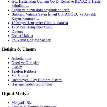
Göz Hastalıkları Uzmanı Op.Dr.Remziye BEYAZIT Hasta
kabulüne ...
Sağlık ve huzur dolu bayramlar dileriz.
Balıkesir Valimiz Sayın İsmail USTAOĞLU ve Ayvalık
Kaymakamımız ...
12 Mayıs Hemşireler Günü kutlaması
12 Mayıs Hemşireler Günü
Duyuru
Ebeler Haftası
Poliklinik Çalışma Saatleri
İletişim & Ulaşım
Anketlerimiz
Öneri ve Görüşler
Ulaşım
Telefon Rehberi
Sık Sorular
İstenmeyen Olay Bildirim Sistemi
Hastanemziden Görüntüler
Dijital Medya
Medyada Biz
İletişim & Tanıtım Faaliyetleri