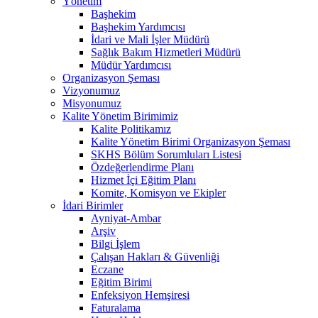
Yönetim
Başhekim
Başhekim Yardımcısı
İdari ve Mali İşler Müdürü
Sağlık Bakım Hizmetleri Müdürü
Müdür Yardımcısı
Organizasyon Şeması
Vizyonumuz
Misyonumuz
Kalite Yönetim Birimimiz
Kalite Politikamız
Kalite Yönetim Birimi Organizasyon Şeması
SKHS Bölüm Sorumluları Listesi
Özdeğerlendirme Planı
Hizmet İçi Eğitim Planı
Komite, Komisyon ve Ekipler
İdari Birimler
Ayniyat-Ambar
Arşiv
Bilgi İşlem
Çalışan Hakları & Güvenliği
Eczane
Eğitim Birimi
Enfeksiyon Hemşiresi
Faturalama