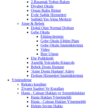
2.Basamak Yoğun Bakım
Diyabet Okulu
Organ Bağış Birimi
Evde Sağlık Hizmetleri
Sağlıklı Yaş Alma Merkezi
Anne & Bebek
Doğal Olan Normal Doğum
Gebe Okulu
Eğitimcilerimiz
Gebe Okulu Eğitim Planı
Gebe Okulu İstatistiklerimiz
Video
Bize Ulaşın
Ebe Polikliniği
Annelik Yolculuğu Kitapcığı
Bebek Dostu Hastane
'Anne Dostu Hastane' Adayı
Doğum Hizmetleri İstatistiklerimiz
Yönlendirme
Rekatçı kuralları
Ziyaret Saatleri Ve Kuralları
Hasta - Çalışan Hakları ve Sorumlulukları
Hasta Hakları Yönetmeliği
Hasta - Çalışan Hakları Yönetmeliği
Hekim Seçme Hakkı