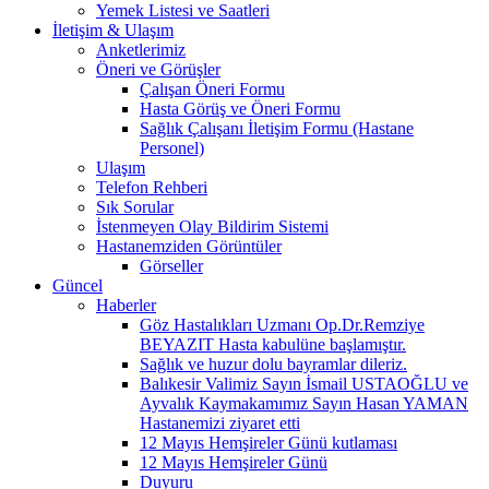
Yemek Listesi ve Saatleri
İletişim & Ulaşım
Anketlerimiz
Öneri ve Görüşler
Çalışan Öneri Formu
Hasta Görüş ve Öneri Formu
Sağlık Çalışanı İletişim Formu (Hastane
Personel)
Ulaşım
Telefon Rehberi
Sık Sorular
İstenmeyen Olay Bildirim Sistemi
Hastanemziden Görüntüler
Görseller
Güncel
Haberler
Göz Hastalıkları Uzmanı Op.Dr.Remziye
BEYAZIT Hasta kabulüne başlamıştır.
Sağlık ve huzur dolu bayramlar dileriz.
Balıkesir Valimiz Sayın İsmail USTAOĞLU ve
Ayvalık Kaymakamımız Sayın Hasan YAMAN
Hastanemizi ziyaret etti
12 Mayıs Hemşireler Günü kutlaması
12 Mayıs Hemşireler Günü
Duyuru